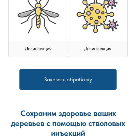
застройки и интенсивность активности животных. Такой
подход позволяет добиться устойчивого результата и
снизить вероятность повторного появления землероек на
территории.
Дезинсекция
Дезинфекция
Заказать обработку
Сохраним здоровье ваших
деревьев с помощью стволовых
инъекций