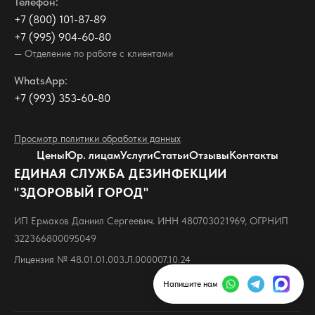
Телефон:
+7 (800) 101-87-89
+7 (995) 904-60-80
— Отделение по работе с клиентами
WhatsApp:
+7 (993) 353-60-80
Просмотр политики обработки данных
Цены
Юр. лицам
Услуги
Статьи
Отзывы
Контакты
ЕДИНАЯ СЛУЖБА ДЕЗИНФЕКЦИИ
"ЗДОРОВЫЙ ГОРОД"
ИП Ермаков Даниил Сергеевич. ИНН 480703021969, ОГРНИП
322366800095049
Лицензия № 48.01.01.003.Л.000007.10.24
Наверх
arrow_upward
Напишите нам