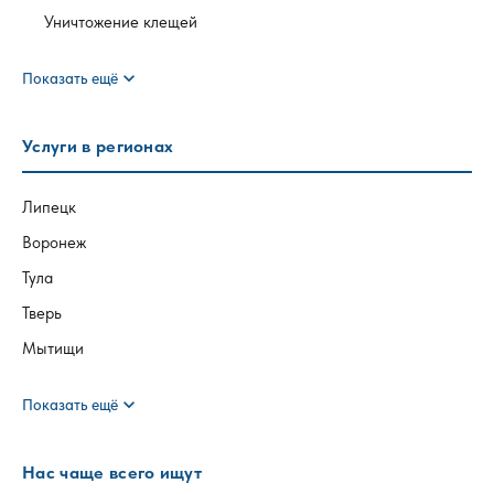
Уничтожение клещей
expand_more
Показать ещё
Услуги в регионах
Липецк
Воронеж
Тула
Тверь
Мытищи
expand_more
Показать ещё
Нас чаще всего ищут