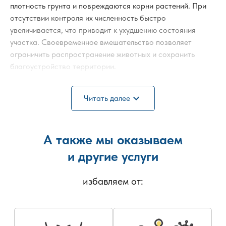
плотность грунта и повреждаются корни растений. При
отсутствии контроля их численность быстро
увеличивается, что приводит к ухудшению состояния
участка. Своевременное вмешательство позволяет
ограничить распространение животных и сохранить
благоустройство территории.
Землеройка: уничтожение проводится после
expand_more
Читать далее
обследования участка и определения основных
направлений передвижения. Если необходимо уничтожить
землеройку, методы подбираются с учётом площади
территории и характера насаждений. Уничтожение
А также мы оказываем
землероек на участке организуется поэтапно, с
и другие услуги
обработкой активных зон. Уничтожение землероек в саду
выполняется аккуратно, чтобы не повредить плодовые
избавляем от:
культуры и декоративные растения.
При планировании мероприятий учитываются состав и
влажность почвы, особенности рельефа, плотность