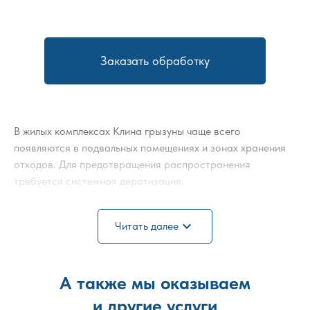
Заказать обработку
В жилых комплексах Клина грызуны чаще всего
появляются в подвальных помещениях и зонах хранения
отходов. Для предотвращения распространения
требуется системная дератизация.
Работы включают обследование коммуникаций,
expand_more
обработку технических помещений и установку
Читать далее
приманочных станций. При необходимости применяется
химическая дератизация с контролем безопасности для
жильцов.
А также мы оказываем
и другие услуги
Стоимость рассчитывается исходя из площади дома и