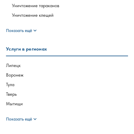
Уничтожение тараканов
Уничтожение клещей
expand_more
Показать ещё
Услуги в регионах
Липецк
Воронеж
Тула
Тверь
Мытищи
expand_more
Показать ещё