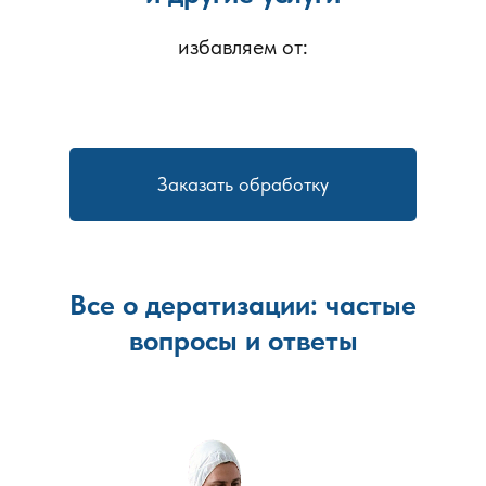
количества обслуживаемых зон. Услуги оказывает
лицензированная компания. Проводится дератизация
избавляем от:
многоквартирных домов, образовательных учреждений и
коммерческих зданий.
Заказать обработку
Все о дератизации: частые
вопросы и ответы