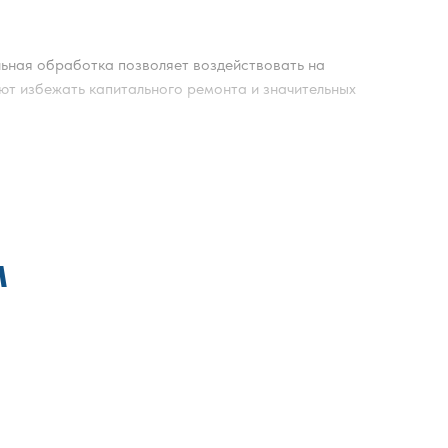
ьная обработка позволяет воздействовать на
т избежать капитального ремонта и значительных
 короеда выполняется после обследования объекта
х их развития.
ых элементов. Обработка деревянного дома от
е снижает риск повторного распространения
м
 тип материала. Эти факторы учитываются при
иту конструкций.