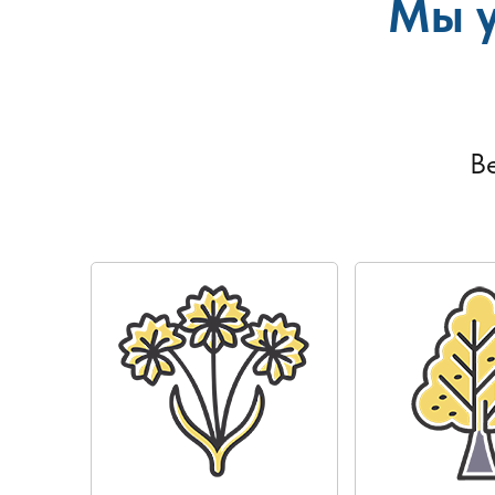
Мы у
В