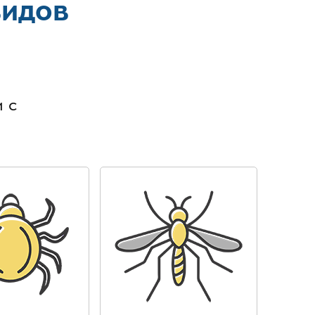
видов
в
 с