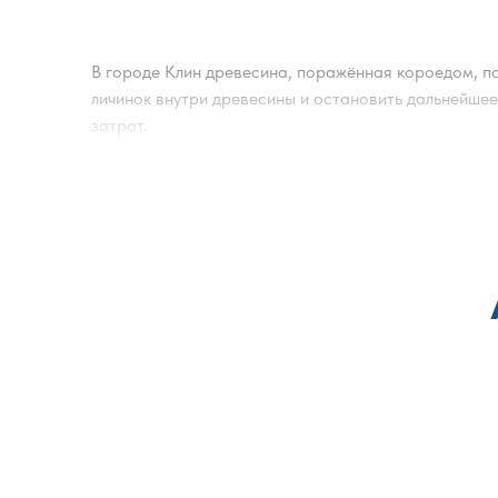
В городе
Клин
древесина, поражённая короедом, по
личинок внутри древесины и остановить дальнейше
затрат.
Обработка от короеда проводится с учётом степен
и выявления очагов заражения. Обработка от жуков
При необходимости осуществляется обработка от к
короедов позволяет сохранить целостность констру
насекомых. Также проводится обработка внутри дом
Дополнительно оцениваются условия эксплуатации 
выборе технологии и схемы работ. Комплексный под