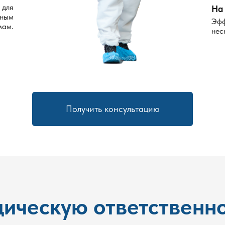
 для
На 
рным
Эфф
мам.
нес
Получить консультацию
ическую ответственно