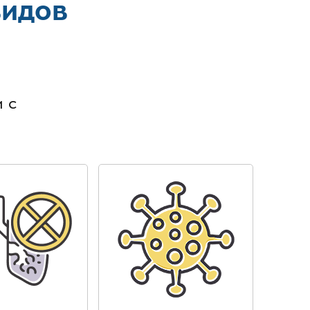
видов
в
 с