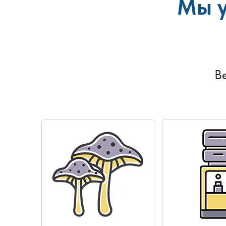
Мы у
В