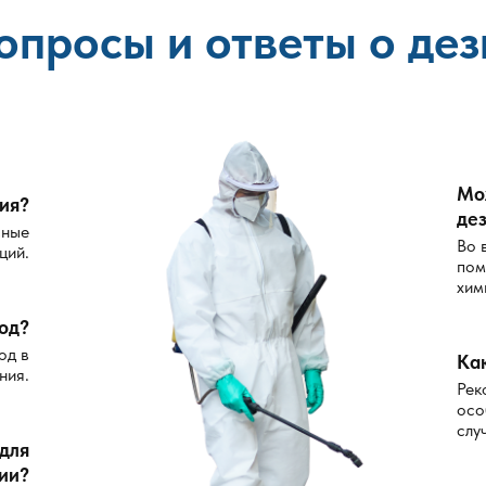
опросы и ответы о де
Мо
ия?
де
сные
Во 
ций.
пом
хим
од?
од в
Ка
ния.
Рек
осо
слу
 для
ии?