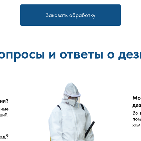
Заказать обработку
опросы и ответы о де
Мо
ия?
де
сные
Во 
ций.
пом
хим
од?