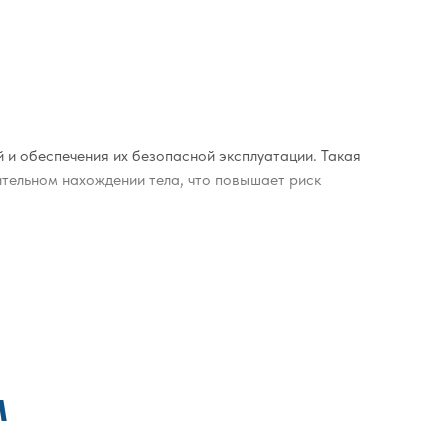
 и обеспечения их безопасной эксплуатации. Такая
тельном нахождении тела, что повышает риск
аживаются профессиональными дезинфицирующими
подвергаются специализированной обработке;
в и устранения запаха;
за крупной мебелью;
м
аются тщательно для предотвращения развития