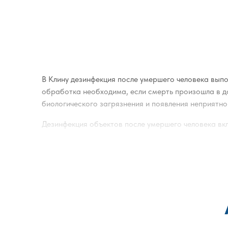
В Клину дезинфекция после умершего человека вып
обработка необходима, если смерть произошла в д
биологического загрязнения и появления неприятно
Дезинфекция объектов после умершего человека вк
Обработка поверхностей
: полы, стены, ме
средствами;
Обработка мягкой мебели и текстиля
: ковр
Обеззараживание воздуха
: применение мет
Обработка скрытых и труднодоступных уча
Особое внимание зонам повышенной влаж
микроорганизмов;