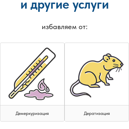
и другие услуги
оверка эффективности дезинфекции, при необходимости повтор
ации.
людением санитарных норм и техники безопасности, что гаран
избавляем от:
Демеркуризация
Дератизация