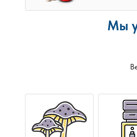
Мы у
В