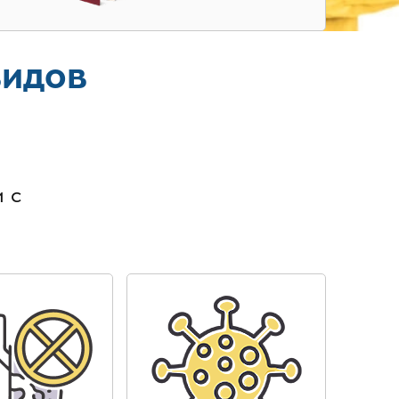
видов
в
 с