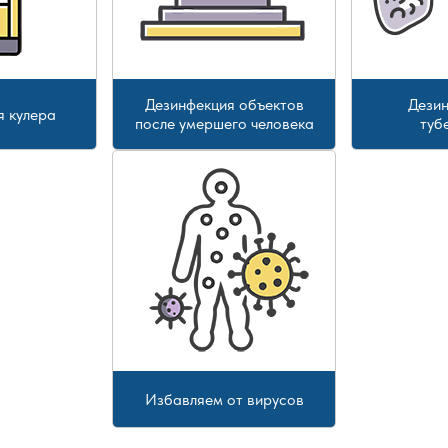
Дезинфекция объектов
Дезин
я кулера
после умершего человека
туб
Избавляем от вирусов