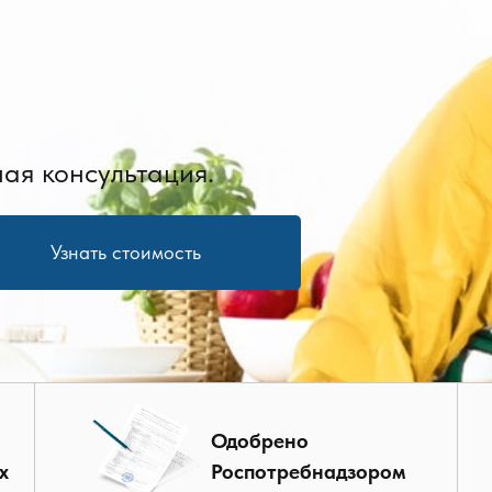
ая консультация.
Узнать стоимость
Одобрено
х
Роспотребнадзором