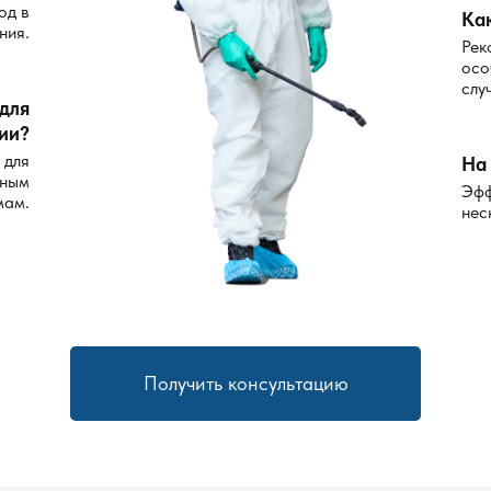
од в
Ка
ния.
Рек
осо
слу
 для
ии?
 для
На 
рным
Эфф
мам.
нес
Получить консультацию